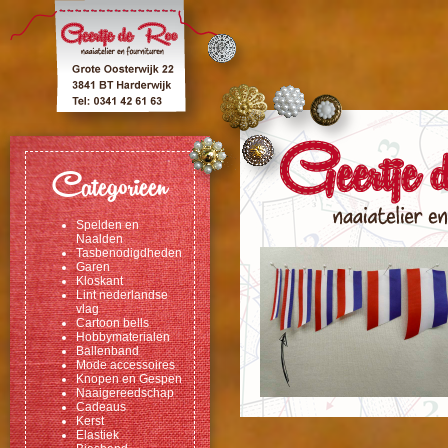
Categorieen
Spelden en
Naalden
Tasbenodigdheden
Garen
Kloskant
Lint nederlandse
vlag
Cartoon bells
Hobbymaterialen
Ballenband
Mode accessoires
Knopen en Gespen
Naaigereedschap
Cadeaus
Kerst
Elastiek