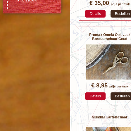
Biasband
€ 35,00
prijs per stuk
Details
Bestellen
Premax Omnia Ooievaar
Borduurschaar Goud
€ 8,95
prijs per stuk
Details
Bestellen
Mundial Kartelschaar