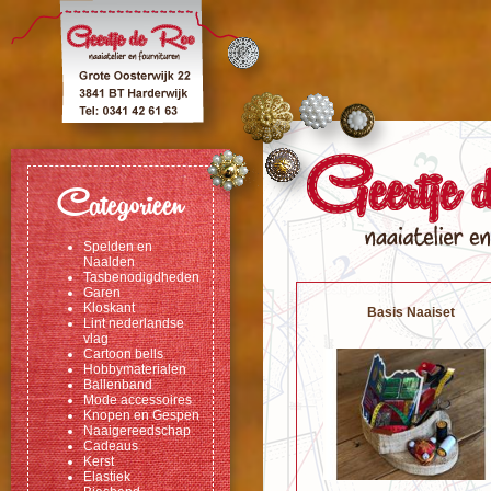
Categorieen
Spelden en
Naalden
Tasbenodigdheden
Garen
Kloskant
Basis Naaiset
Lint nederlandse
vlag
Cartoon bells
Hobbymaterialen
Ballenband
Mode accessoires
Knopen en Gespen
Naaigereedschap
Cadeaus
Kerst
Elastiek