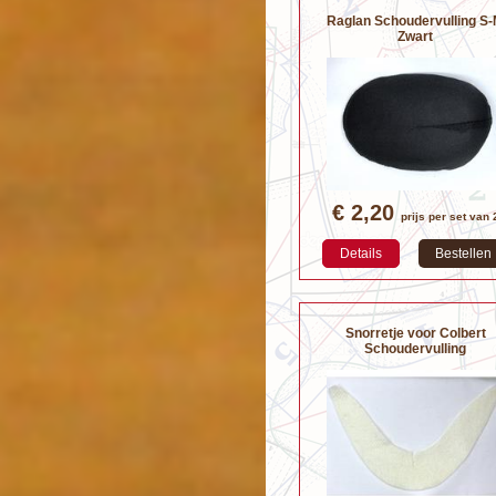
Raglan Schoudervulling S
Zwart
€ 2,20
prijs per set van 
Details
Bestellen
Snorretje voor Colbert
Schoudervulling