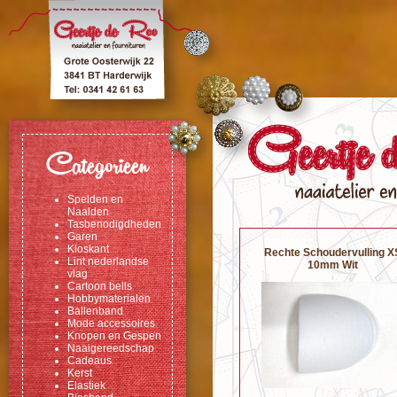
Categorieen
Spelden en
Naalden
Tasbenodigdheden
Garen
Kloskant
Rechte Schoudervulling X
Lint nederlandse
10mm Wit
vlag
Cartoon bells
Hobbymaterialen
Ballenband
Mode accessoires
Knopen en Gespen
Naaigereedschap
Cadeaus
Kerst
Elastiek