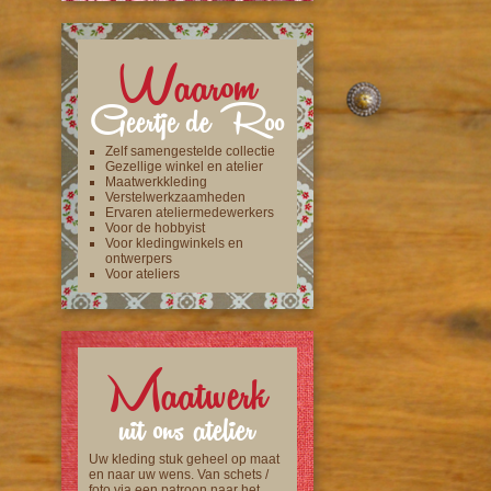
Waarom
Geertje de Roo
Zelf samengestelde collectie
Gezellige winkel en atelier
Maatwerkkleding
Verstelwerkzaamheden
Ervaren ateliermedewerkers
Voor de hobbyist
Voor kledingwinkels en
ontwerpers
Voor ateliers
Maatwerk
uit ons atelier
Uw kleding stuk geheel op maat
en naar uw wens. Van schets /
foto via een patroon naar het