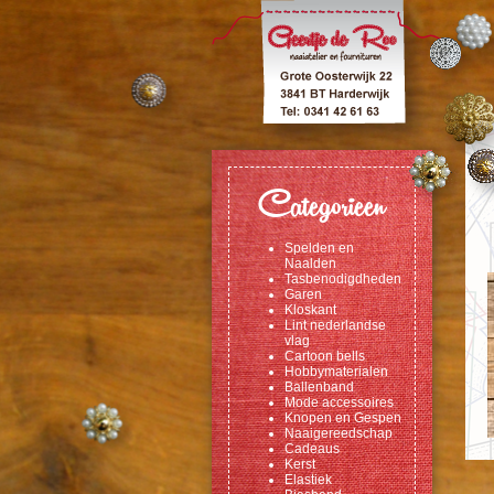
Categorieen
Spelden en
Naalden
Tasbenodigdheden
Garen
Kloskant
Lint nederlandse
vlag
Cartoon bells
Hobbymaterialen
Ballenband
Mode accessoires
Knopen en Gespen
Naaigereedschap
Cadeaus
Kerst
Elastiek